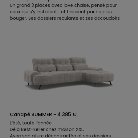
Un grand 3 places avec love chaise, pensé pour
ceux qui s’y installent… et finissent par ne plus
bouger. Ses dossiers reculants et ses accoudoirs
mobiles se réagencent au gré des envies : chaque
position est une invitation à rester.
Sa teinte de bord de plage, sa douceur tactile — on
pense aux heures longues où l'on lézarde au soleil,
avec les paumes qui caressent le sable, sans raison
de se lever.
COSY ne demande qu'une chose : que vous vous
laissiez aller.
Canapé SUMMER - 4 385 €
L’été, toute l’année.
Déjà Best-Seller chez maison XXL.
Avec son allure décontractée et ses dossiers