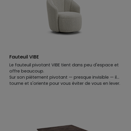
l'évidence à la fois.
Fauteuil VIBE
Le fauteuil pivotant VIBE tient dans peu d'espace et
offre beaucoup.
Sur son piètement pivotant — presque invisible — il
tourne et s'oriente pour vous éviter de vous en lever.
Ses lignes rappellent celles d'un coquillage :
organiques, simples, justes.
On s'y installe. On s'y appuie. On le caresse comme
le sable chaud sous la main, et on ne peut
s'empêcher d'y revenir.