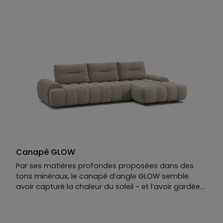
reculants, le canapé Summer cultive l’art du lâcher-
prise. Ses lignes modernes et ses matières douces
rappellent les après-midis sans fin, les siestes
ensoleillées et la lumière qui s’attarde dans le salon.
Un canapé design à l’élégance simple, pensé pour
ceux qui aiment vivre au rythme du confort. Résultat
: un plaisir haut de gamme tel qu’on en oublierait
l’hiver.
Canapé GLOW
Par ses matières profondes proposées dans des
tons minéraux, le canapé d’angle GLOW semble
avoir capturé la chaleur du soleil - et l’avoir gardée
pour vous. Avec sa chaise longue intégrée, il va plus
loin : il vous tend les bras, vous invite à vous allonger
dans ses courbes douces.