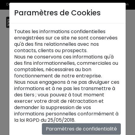
Du 1er au 31 août, découvrez >> nos Offres Spéciales et l’Offre Reprise en
Paramètres de Cookies
magasin
☰
Thionville
Toutes les informations confidentielles
enregistrées sur ce site ne sont conservées
qu'à des fins relationnelles avec nos
contacts, clients ou prospects.
Nous ne conservons ces informations qu'à
des fins informationnelles, commerciales ou
comptables, nécessaires au bon
fonctionnement de notre entreprise.
Nous nous engageons à ne pas divulguer ces
informations et à ne pas les transmettre à
des tiers ; vous pouvez à tout moment
exercer votre droit de rétractation et
demander la suppression de vos
informations personnelles conformément à
Nouveautés
la loi RGPD du 25/05/2018.
Chaque saison, découvrez les nouvelles
Paramètres de confidentialité
collections
maison XXL
:
canapés
,
tables
,