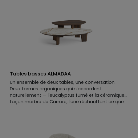
La torpeur d'une fin d'après-midi sur la Riviera —
sans quitter le salon.
Tables basses ALMADAA
Un ensemble de deux tables, une conversation.
Deux formes organiques qui s'accordent
naturellement — l'eucalyptus fumé et la céramique
façon marbre de Carrare, l'une réchauffant ce que
l'autre minéralise.
On y lit la Riviera : ses falaises rocheuses et veinées,
et ces pins qui s'y accrochent contre toute attente,
déployant une ombre douce sur la roche.
La table basse ALMADAA joue le contraste et