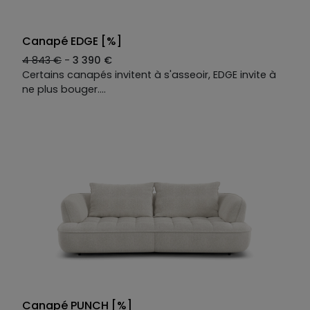
Canapé EDGE [%]
4 843 €
-
3 390 €
Certains canapés invitent à s'asseoir, EDGE invite à
ne plus bouger.
Une teinte minérale et un capitonnage léger qui
rappelle le rebondi des galets chauffés au soleil. On
s'y installe et soudain son moelleux nous enveloppe :
la plage peut attendre.
Deux relax électriques, deux têtières ajustables.
Chaque position est la bonne.
Le canapé droit 3 places EDGE se décline selon vos
envies : tissus, coloris, dimensions. Une seule
constante : le confort sans égal.
Canapé PUNCH [%]