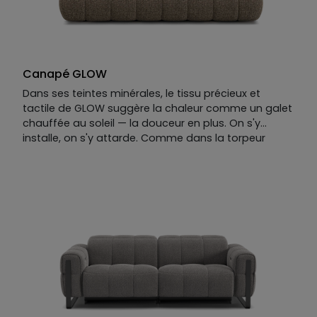
Canapé GLOW
Dans ses teintes minérales, le tissu précieux et
tactile de GLOW suggère la chaleur comme un galet
chauffée au soleil — la douceur en plus. On s'y
installe, on s'y attarde. Comme dans la torpeur
d'une fin d'après-midi sur la Riviera, on ne voit pas le
temps passer.
Le canapé droit GLOW est résolument généreux,
enveloppant, sans effort.