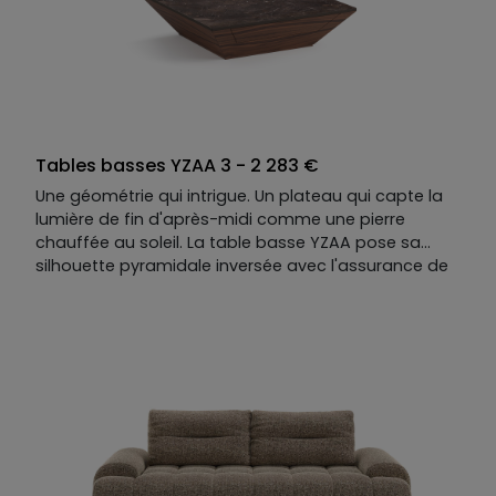
Tables basses YZAA 3 - 2 283 €
Une géométrie qui intrigue. Un plateau qui capte la
lumière de fin d'après-midi comme une pierre
chauffée au soleil. La table basse YZAA pose sa
silhouette pyramidale inversée avec l'assurance de
ce qui n'a pas besoin d'explication. En dessous, un
tiroir discret — presque secret — pour ce que l'on
garde près de soi.
Noyer et céramique façon marbre, façon pierre, ou
autre chose encore : elle se compose parmi nos
nombreuses matières et teintes, unique comme les
moments qu’elle sait créer.