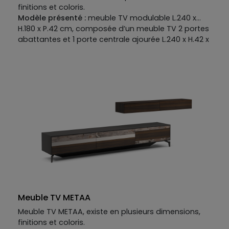
finitions et coloris.
Modèle présenté :
meuble TV modulable L.240 x
H.180 x P.42 cm, composée d’un meuble TV 2 portes
abattantes et 1 porte centrale ajourée L.240 x H.42 x
P.42 cm, cube suspendu ouvert L.49 x H.49 x P.30 cm
et cube suspendu 1 porte L.49 x H.49 x P.30 cm.
Meuble TV METAA
Meuble TV METAA, existe en plusieurs dimensions,
finitions et coloris.