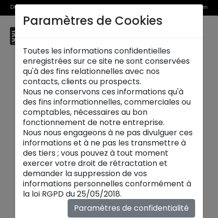
Du 1er au 31 août, découvrez >> nos Offres Spéciales et l’Offre Reprise en
Paramètres de Cookies
magasin
☰
Thionville
Toutes les informations confidentielles
enregistrées sur ce site ne sont conservées
qu'à des fins relationnelles avec nos
contacts, clients ou prospects.
Nous ne conservons ces informations qu'à
des fins informationnelles, commerciales ou
comptables, nécessaires au bon
fonctionnement de notre entreprise.
Nous nous engageons à ne pas divulguer ces
informations et à ne pas les transmettre à
des tiers ; vous pouvez à tout moment
exercer votre droit de rétractation et
demander la suppression de vos
informations personnelles conformément à
Meubles TV
la loi RGPD du 25/05/2018.
Le meuble TV
devient la pièce maîtresse du
Paramètres de confidentialité
salon. Entre bois chaleureux, céramique et