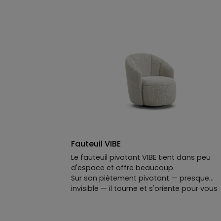
Fauteuil VIBE
Le fauteuil pivotant VIBE tient dans peu
d'espace et offre beaucoup.
Sur son piètement pivotant — presque
invisible — il tourne et s'oriente pour vous
éviter de vous en lever. Ses lignes rappell
celles d'un coquillage : organiques, simple
justes.