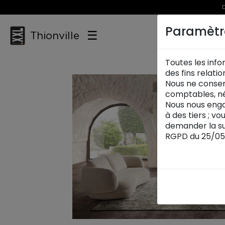
D
Paramètr
☰
Thionville
Toutes les info
des fins relati
Nous ne conser
comptables, né
Nous nous enga
à des tiers ; v
demander la su
RGPD du 25/05