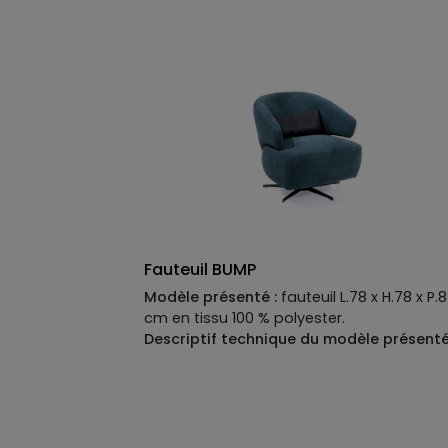
Suspensions :
no-sag Spring
Garnissage :
assises en mousse
polyuréthane densité HR 38 kg/m3 avec u
mousse plus souple sur le dessus de la
mousse avec bobine intérieure. Dossiers 
mousse polyuréthane densité 38 kg/m3 
sangles élastiques. Accoudoirs en mouss
polyuréthane densité 22kg/m3.
Fauteuil BUMP
Modèle présenté :
fauteuil L.78 x H.78 x P.
cm en tissu 100 % polyester.
Descriptif technique du modèle présenté
Piètement :
pivotant en métal chromé,
hauteur 24 cm.
Structure :
multicouche
renforcée avec panneaux d’aggloméré e
bois massif.
Suspensions :
sangles
élastiques.
Garnissage :
assise en mouss