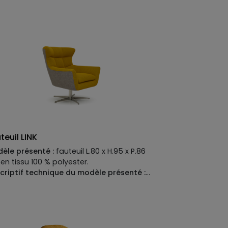
recroisées
nissage :
polyuréthane densité 21 et 31 kg
teuil LINK
èle présenté :
fauteuil L.80 x H.95 x P.86
en tissu 100 % polyester.
criptif technique du modèle présenté :
tement :
base métal pivotante.
Structure
neaux de multiplis, enrobage
yuréthane expansé.
Suspensions :
gles élastiques.
Garnissage :
assise en
ange de plumes avec support en