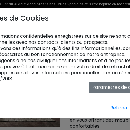
u 1er au 31 août, découvrez >> nos Offres Spéciales et l’Offre Reprise en magas
es de Cookies
Offre Reprise
Offres Spéciales [%]
Produits
rmations confidentielles enregistrées sur ce site ne sont
Fauteuils et poufs:
onnelles avec nos contacts, clients ou prospects.
Explorez notre collection 
vons ces informations qu'à des fins informationnelles, c
chaque pièce est une invit
cessaires au bon fonctionnement de notre entreprise.
fauteuils et poufs
sont pe
geons à ne pas divulguer ces informations et à ne pas l
dans tous les types d'inté
ous pouvez à tout moment exercer votre droit de rétractat
contemporaine. Avec une
ppression de vos informations personnelles conformémen
matériaux et de coloris, 
/2018.
contemporain
peut être p
Paramètres de c
unique. Que vous préfériez 
ou l'originalité d'un mélan
esthétique et ergonomie. I
laissez-vous envelopper pa
Refuser
Chez
maison XXL
, nous re
en vous offrant des
meubl
confortables.