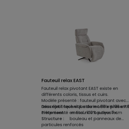
On s'y installe. On s'y appuie. On le cares
comme le sable chaud sous la main, et o
ne peut s'empêcher d'y revenir.
Fauteuil relax EAST
Fauteuil relax pivotant EAST existe en
différents coloris, tissus et cuirs.
Modèle présenté : fauteuil pivotant avec
relax électrique et batterie L.80 x H.106 x P.
Descriptif technique du modèle présenté
cm présenté en tissu 100% polyester.
Piètement :
métal noir hauteur 7 cm
Structure :
bouleau et panneaux de
particules renforcés