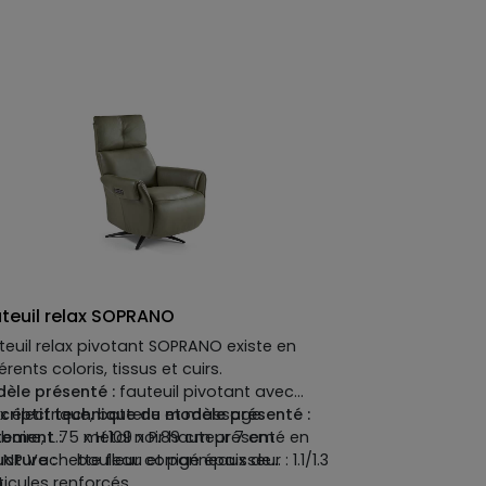
teuil relax SOPRANO
teuil relax pivotant SOPRANO existe en
érents coloris, tissus et cuirs.
èle présenté :
fauteuil pivotant avec
ax électrique, batterie et massage
criptif technique du modèle présenté :
baire, L.75 x H.109 x P.89 cm présenté en
tement :
métal noir hauteur 7 cm
 NP Vachette fleur corrigé épaisseur : 1.1/1.3
ucture :
bouleau et panneaux de
.
ticules renforcés