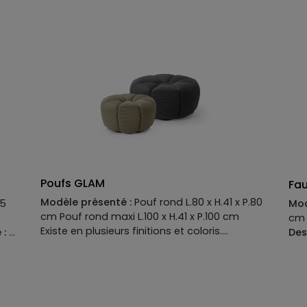
Suspensions :
no-sag spring
ent
Garnissage :
assises en mousse
Gar
ne
polyuréthane densité HR 38 kg/m3 avec une
mousse plus souple sur le dessus de la
en
mousse avec bobine intérieure. Dossiers en
avec
mousse polyuréthane densité 65 kg/m3
e
avec sangles élastiques. Accoudoirs en
mousse polyuréthane densité 22kg/m3.
Poufs GLAM
Fau
Modèle présenté :
Pouf rond L.80 x H.41 x P.80
85
Mod
cm Pouf rond maxi L.100 x H.41 x P.100 cm
cm 
Existe en plusieurs finitions et coloris.
 :
Des
Manufacture :
Piè
Piètement :
PVC hauteur 3 cm
Structure:
:
pan
sapin, panneaux multiplis et aggloméré,
t
pol
enrobage polyuréthane expansé
san
Suspensions:
sangles élastiques
Garnissage
e
mél