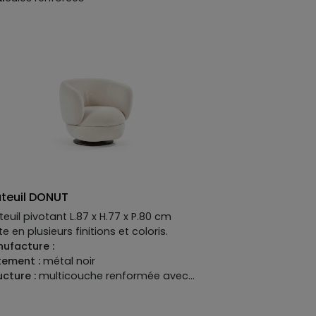
pensions :
no-sag Spring
nissage :
assises en mousse
yuréthane densité HR 38 kg/m3 avec une
sse plus souple sur le dessus de la
sse avec bobine intérieure, dossiers en
sse polyuréthane densité 38 kg/m3 avec
gles élastiques, accoudoirs en mousse
yuréthane densité 22kg/m3.
teuil DONUT
teuil pivotant L.87 x H.77 x P.80 cm
te en plusieurs finitions et coloris.
ufacture :
tement :
métal noir
ucture :
multicouche renformée avec
neau de particules et bois massif
pension :
sangles élastiques