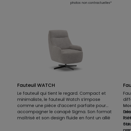
photos non contractuelles*
Fauteuil WATCH
Fau
Le fauteuil qui tient le regard. Compact et
Fau
minimaliste, le fauteuil Watch s’impose
diff
comme une pièce d’accent parfaite pour
Mod
accompagner le canapé Sigma. Son format
rel
Des
ent
maîtrisé et son design fluide en font un allié
lom
Piè
s,
des intérieurs contemporains. Sa coque
cuir
Str
arrondie et ses accoudoirs intégrés créent
mm
par