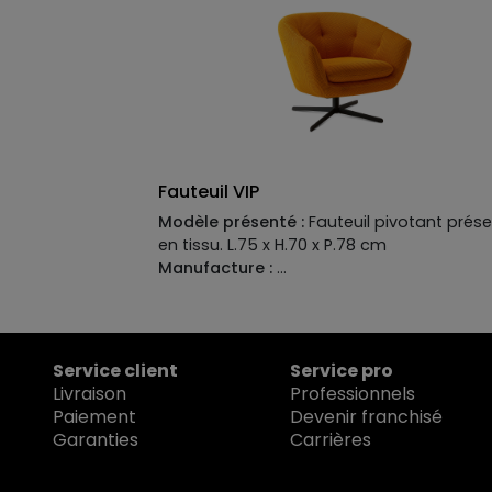
polyuréthane haute résilience 30 kg/m 3 ,
dossier et accoudoirs en mousse
polyuréthane haute résilience 21 kg/m3 .
Fauteuil VIP
Modèle présenté :
Fauteuil pivotant prés
en tissu. L.75 x H.70 x P.78 cm
Manufacture :
Structure:
pin massif et multipli
Suspensi
sangles élastiques entrecroisées
Garnissage:
Assise: mousse polyuréthane
30 Kg/m3.
Dossier:
Mousse polyuréthane 2
Service client
Service pro
Kg/m3
Piétement:
Base métal pivotante
Livraison
Professionnels
Paiement
Devenir franchisé
Garanties
Carrières